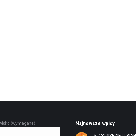
Najnowsze wpisy
zwisko (wymagane)
„SL” SUNSHINE LUBIA