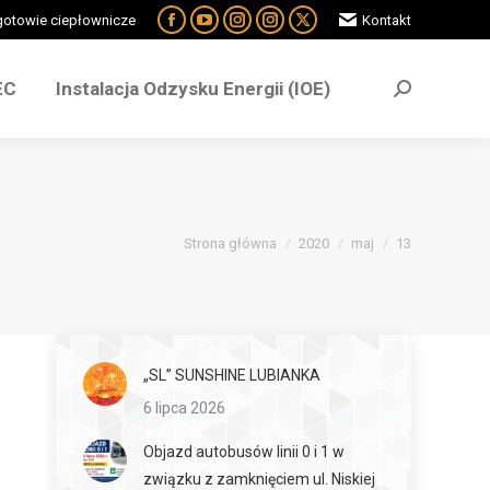
ogotowie ciepłownicze
Kontakt
EC
Instalacja Odzysku Energii (IOE)
EC
Instalacja Odzysku Energii (IOE)
Jesteś tutaj:
Strona główna
2020
maj
13
„SL” SUNSHINE LUBIANKA
6 lipca 2026
Objazd autobusów linii 0 i 1 w
związku z zamknięciem ul. Niskiej