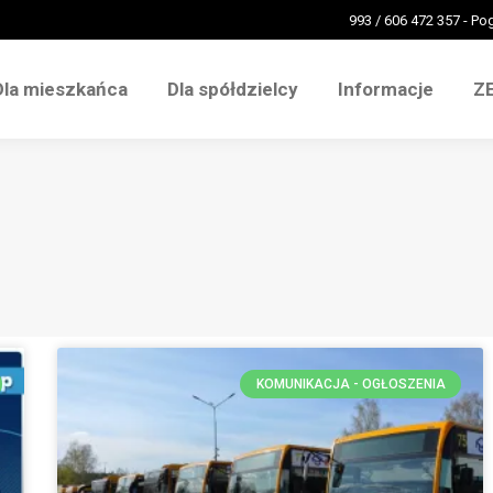
993 / 606 472 357 - P
Dla mieszkańca
Dla spółdzielcy
Informacje
Z
Dla mieszkańca
Dla spółdzielcy
Informacje
Z
KOMUNIKACJA - OGŁOSZENIA