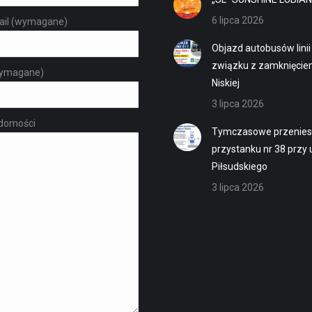
6 lipca 2026
ail (wymagane)
Objazd autobusów linii 
związku z zamknięciem
ymagane)
Niskiej
3 lipca 2026
adomości
Tymczasowe przenies
przystanku nr 38 przy u
Piłsudskiego
3 lipca 2026