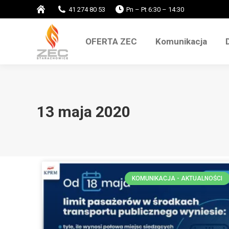
do
41 274 80 53
Pn – Pt 6:30 – 14:30
treści
OFERTA ZEC
Komunikacja
OFERTA ZEC
Komunikacja
13 maja 2020
KOMUNIKACJA - AKTUALNOŚCI