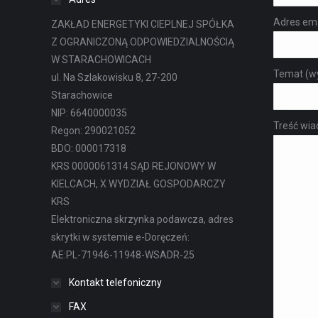
Adres em
ZAKŁAD ENERGETYKI CIEPLNEJ SPÓŁKA
Z OGRANICZONĄ ODPOWIEDZIALNOŚCIĄ
W STARACHOWICACH
Temat (w
ul. Na Szlakowisku 8, 27-200
Starachowice
NIP: 6640000035
Treść wi
Regon: 290021052
BDO: 000017318
KRS 0000061314 SĄD REJONOWY W
KIELCACH, X WYDZIAŁ GOSPODARCZY
KRS
Elektroniczna skrzynka podawcza, adres
skrytki w systemie e-Doręczeń:
AE:PL-71946-11948-WSADR-25
Kontakt telefoniczny
FAX