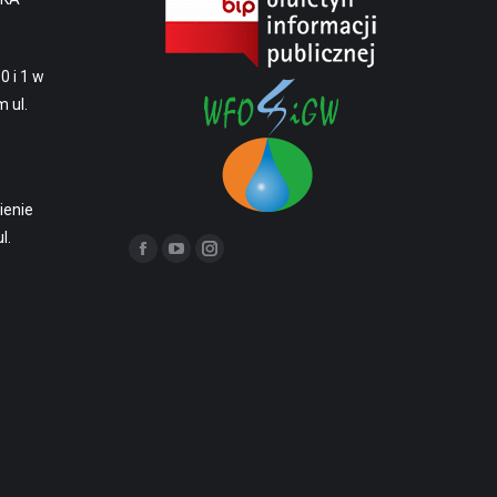
0 i 1 w
 ul.
ienie
l.
Znajdź nas na: