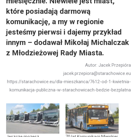
miesięcznie. Niewiele jest miast,
które posiadają darmową
komunikację, a my w regionie
jesteśmy pierwsi i dajemy przykład
innym – dodawał Mikołaj Michalczak
z Młodzieżowej Rady Miasta.
Autor: Jacek Przepióra
jacek.przepiora@starachowice.eu
https://starachowice.eu/dla-mieszkanca/7612-od-1-kwietnia-
komunikacja-publiczna-w-starachowicach-bedzie-bezplatna
Jeszcze możesz
70 lat Komunikacji Miejskiej