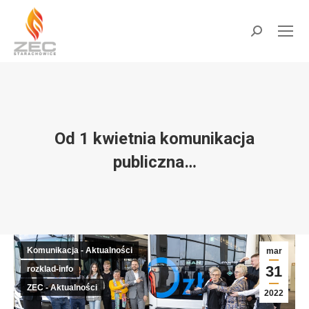
do
treści
Szukaj:
Od 1 kwietnia komunikacja
publiczna…
Jesteś tutaj:
Komunikacja - Aktualności
mar
31
rozklad-info
ZEC - Aktualności
2022