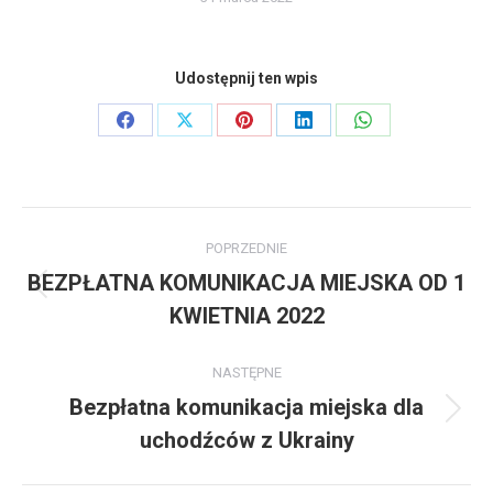
Udostępnij ten wpis
Share
Share
Share
Share
Share
on
on
on
on
on
Facebook
X
Pinterest
LinkedIn
WhatsApp
Nawigacja
POPRZEDNIE
wpisów
BEZPŁATNA KOMUNIKACJA MIEJSKA OD 1
Poprzedni
KWIETNIA 2022
wpis:
NASTĘPNE
Bezpłatna komunikacja miejska dla
Następny
uchodźców z Ukrainy
wpis: