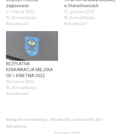
zagłosować
w Starachowicach
11 marca 2023
31 grudnia 2025
W „Komunikacja -
W „Komunikacja -
Aktualności"
Aktualności"
BEZPŁATNA
KOMUNIKACJA MIEJSKA
OD 1 KWIETNIA 2022
30 marca 2022
W „Komunikacja -
Aktualności"
Kategorie:
Komunikacja - Aktualności
,
rozklad-info
,
ZEC -
Aktualności
31 marca 2022