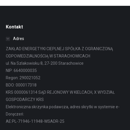
Kontakt
Adres
ZAKŁAD ENERGETYKI CIEPLNEJ SPÓŁKA Z OGRANICZONĄ
ODPOWIEDZIALNOŚCIĄ W STARACHOWICACH
ul. Na Szlakowisku 8, 27-200 Starachowice
NIP: 6640000035
Regon: 290021052
BDO: 000017318
KRS 0000061314 SĄD REJONOWY W KIELCACH, X WYDZIAŁ
GOSPODARCZY KRS
Elektroniczna skrzynka podawcza, adres skrytki w systemie e-
Doręczeń:
AE:PL-71946-11948-WSADR-25