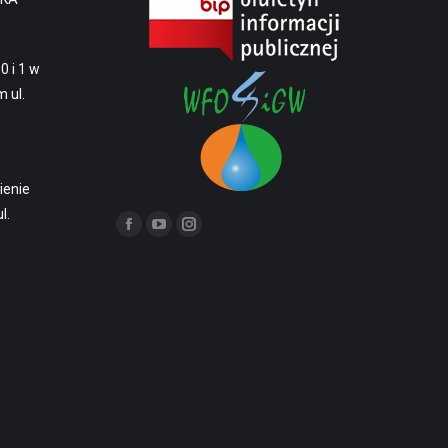
0 i 1 w
 ul.
ienie
l.
Znajdź nas na: