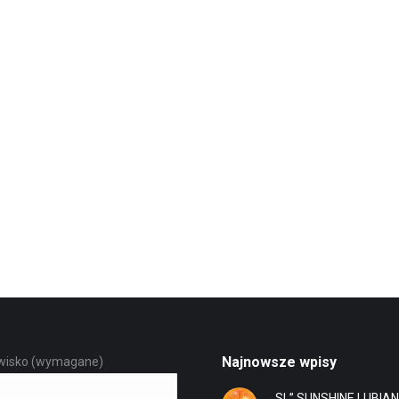
Najnowsze wpisy
zwisko (wymagane)
„SL” SUNSHINE LUBIA