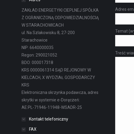
Adres em
ZAKŁAD ENERGETYKI CIEPLNEJ SPÓŁKA
Z OGRANICZONĄ ODPOWIEDZIALNOŚCIĄ
W STARACHOWICACH
Temat (w
ul. Na Szlakowisku 8, 27-200
Starachowice
NIP: 6640000035
Treść wi
Regon: 290021052
BDO: 000017318
KRS 0000061314 SĄD REJONOWY W
KIELCACH, X WYDZIAŁ GOSPODARCZY
KRS
Elektroniczna skrzynka podawcza, adres
skrytki w systemie e-Doręczeń:
AE:PL-71946-11948-WSADR-25
Kontakt telefoniczny
FAX