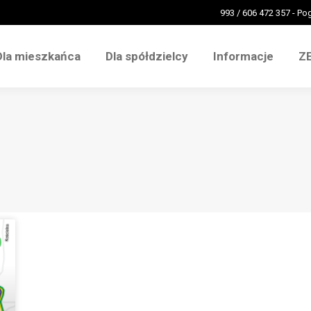
993 / 606 472 357 - P
Dla mieszkańca
Dla spółdzielcy
Informacje
Z
Dla mieszkańca
Dla spółdzielcy
Informacje
Z