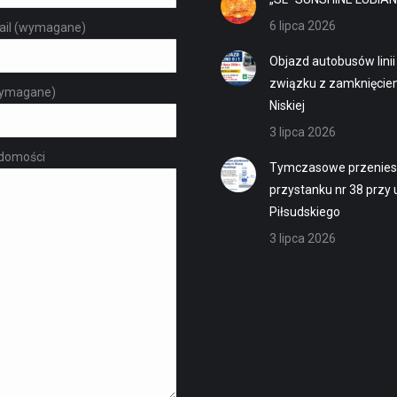
6 lipca 2026
ail (wymagane)
Objazd autobusów linii 
związku z zamknięciem
ymagane)
Niskiej
3 lipca 2026
adomości
Tymczasowe przenies
przystanku nr 38 przy u
Piłsudskiego
3 lipca 2026