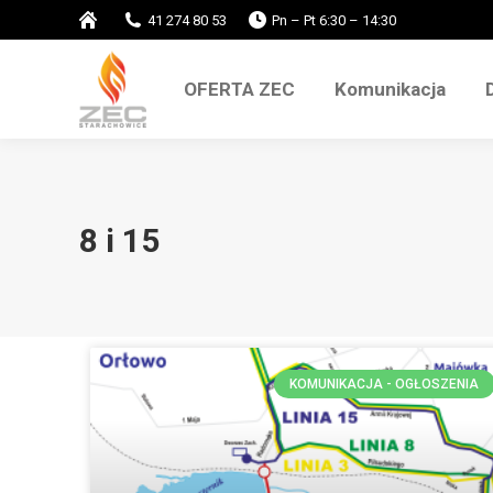
do
41 274 80 53
Pn – Pt 6:30 – 14:30
treści
OFERTA ZEC
Komunikacja
OFERTA ZEC
Komunikacja
8 i 15
KOMUNIKACJA - OGŁOSZENIA