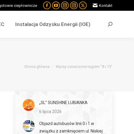
ogotowie ciepłownicze
Kontakt
EC
Instalacja Odzysku Energii (IOE)
EC
Instalacja Odzysku Energii (IOE)
Jesteś tutaj:
Strona główna
Wpisy oznaczone tagiem "8 i 15"
„SL” SUNSHINE LUBIANKA
6 lipca 2026
Objazd autobusów linii 0 i 1 w
związku z zamknięciem ul. Niskiej