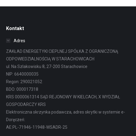
Kontakt
Adres
ZAKŁAD ENERGETYKI CIEPLNEJ SPÓŁKA Z OGRANICZONĄ
ODPOWIEDZIALNOŚCIĄ W STARACHOWICACH
ul. Na Szlakowisku 8, 27-200 Starachowice
NIP: 6640000035
Regon: 290021052
BDO: 000017318
KRS 0000061314 SĄD REJONOWY W KIELCACH, X WYDZIAŁ
GOSPODARCZY KRS
Elektroniczna skrzynka podawcza, adres skrytki w systemie e-
Doręczeń:
AE:PL-71946-11948-WSADR-25