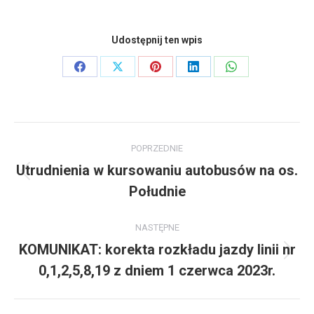
Udostępnij ten wpis
Share
Share
Share
Share
Share
on
on
on
on
on
Facebook
X
Pinterest
LinkedIn
WhatsApp
Nawigacja
POPRZEDNIE
wpisów
Utrudnienia w kursowaniu autobusów na os.
Poprzedni
Południe
wpis:
NASTĘPNE
KOMUNIKAT: korekta rozkładu jazdy linii nr
Następny
0,1,2,5,8,19 z dniem 1 czerwca 2023r.
wpis: