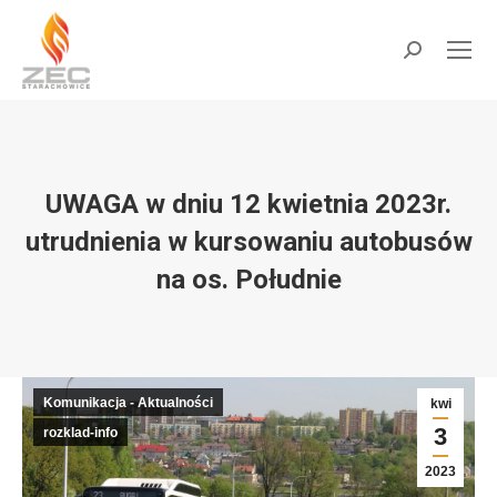
do
treści
Szukaj:
UWAGA w dniu 12 kwietnia 2023r.
utrudnienia w kursowaniu autobusów
na os. Południe
Jesteś tutaj:
Komunikacja - Aktualności
kwi
3
rozklad-info
2023