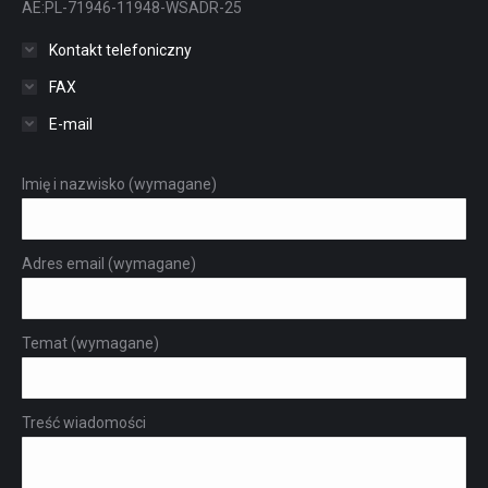
AE:PL-71946-11948-WSADR-25
Kontakt telefoniczny
FAX
E-mail
Imię i nazwisko (wymagane)
Adres email (wymagane)
Temat (wymagane)
Treść wiadomości