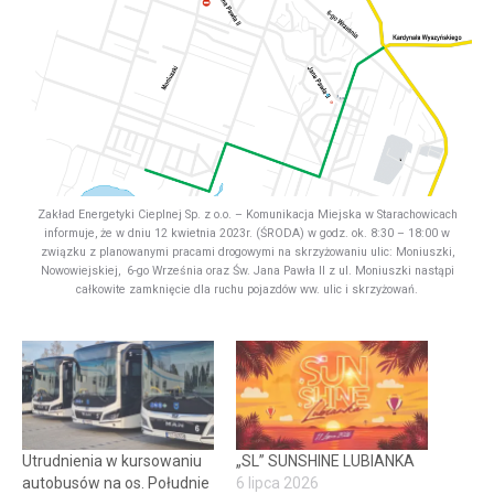
Zakład Energetyki Cieplnej Sp. z o.o. – Komunikacja Miejska w Starachowicach
informuje, że w dniu 12 kwietnia 2023r. (ŚRODA) w godz. ok. 8:30 – 18:00 w
związku z planowanymi pracami drogowymi na skrzyżowaniu ulic: Moniuszki,
Nowowiejskiej, 6-go Września oraz Św. Jana Pawła II z ul. Moniuszki nastąpi
całkowite zamknięcie dla ruchu pojazdów ww. ulic i skrzyżowań.
Utrudnienia w kursowaniu
„SL” SUNSHINE LUBIANKA
autobusów na os. Południe
6 lipca 2026