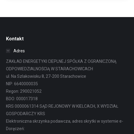
Kontakt
Adres
ZAKŁAD ENERGETYKI CIEPLNEJ SPÓŁKA Z OGRANICZONĄ
ODPOWIEDZIALNOŚCIĄ W STARACHOWICACH
ul. Na Szlakowisku 8, 27-200 Starachowice
NIP: 6640000035
Regon: 290021052
BDO: 000017318
KRS 0000061314 SĄD REJONOWY W KIELCACH, X WYDZIAŁ
GOSPODARCZY KRS
Elektroniczna skrzynka podawcza, adres skrytki w systemie e-
Doręczeń: