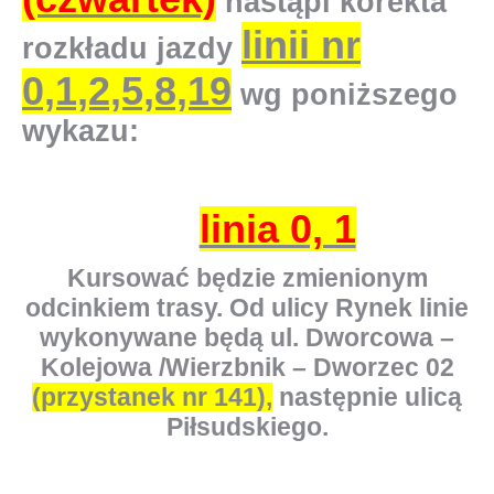
nastąpi korekta
linii nr
rozkładu jazdy
0,1,2,5,8,19
wg poniższego
wykazu:
linia 0, 1
Kursować będzie zmienionym
odcinkiem trasy. Od ulicy Rynek linie
wykonywane będą ul. Dworcowa –
Kolejowa /Wierzbnik – Dworzec 02
(przystanek nr 141),
następnie ulicą
Piłsudskiego.