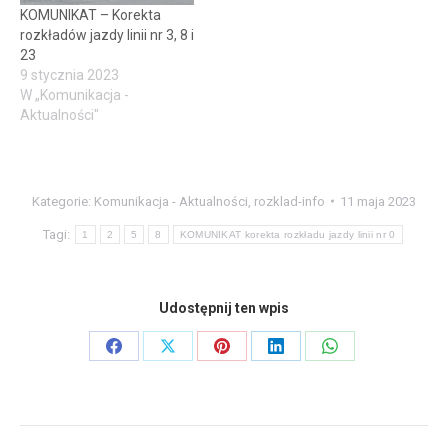
KOMUNIKAT – Korekta
rozkładów jazdy linii nr 3, 8 i
23
9 stycznia 2023
W „Komunikacja -
Aktualności"
Kategorie:
Komunikacja - Aktualności
,
rozklad-info
11 maja 2023
Tagi:
1
2
5
8
KOMUNIKAT korekta rozkładu jazdy linii nr 0
Udostępnij ten wpis
Share
Share
Share
Share
Share
on
on
on
on
on
Facebook
X
Pinterest
LinkedIn
WhatsApp
Nawigacja