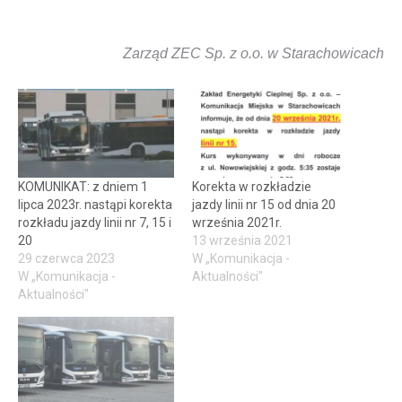
Zarząd ZEC Sp. z o.o. w Starachowicach
KOMUNIKAT: z dniem 1
Korekta w rozkładzie
lipca 2023r. nastąpi korekta
jazdy linii nr 15 od dnia 20
rozkładu jazdy linii nr 7, 15 i
września 2021r.
20
13 września 2021
29 czerwca 2023
W „Komunikacja -
W „Komunikacja -
Aktualności"
Aktualności"