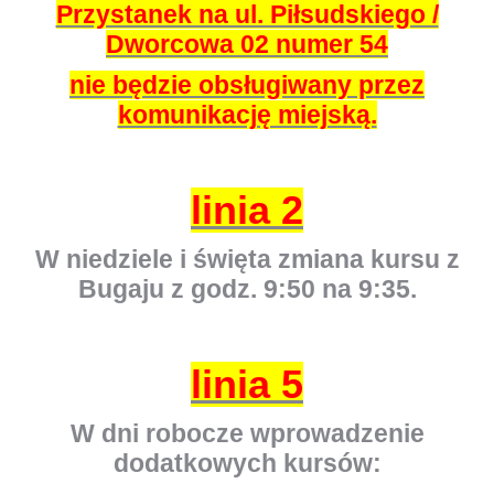
Przystanek na ul. Piłsudskiego /
Dworcowa 02 numer 54
nie będzie obsługiwany przez
komunikację miejską.
linia 2
W niedziele i święta zmiana kursu z
Bugaju z godz. 9:50 na 9:35.
linia 5
W dni robocze wprowadzenie
dodatkowych kursów: