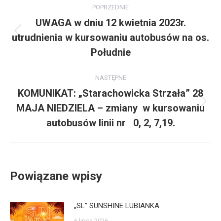
POPRZEDNIE
wpisów
UWAGA w dniu 12 kwietnia 2023r.
utrudnienia w kursowaniu autobusów na os.
Poprzedni
wpis:
Południe
NASTĘPNE
KOMUNIKAT: „Starachowicka Strzała” 28
MAJA NIEDZIELA – zmiany w kursowaniu
Następny
wpis:
autobusów linii nr 0, 2, 7,19.
Powiązane wpisy
„SL” SUNSHINE LUBIANKA
6 lipca 2026