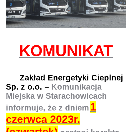
KOMUNIKAT
Zakład Energetyki Cieplnej
Sp. z o.o. –
Komunikacja
Miejska w Starachowicach
1
informuje, że z dniem
czerwca 2023r.
(czwartek)