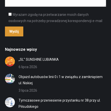
Wyrażam zgodę na przetwarzanie moich danych
osobowych na potrzeby prowadzonej korespondencji e-mail
Najnowsze wpisy
„SL” SUNSHINE LUBIANKA
6 lipca 2026
Objazd autobusów linii 0 i 1 w związku z zamknięciem
ul. Niskiej
3 lipca 2026
Tymczasowe przeniesienie przystanku nr 38 przy ul.
Piłsudskiego