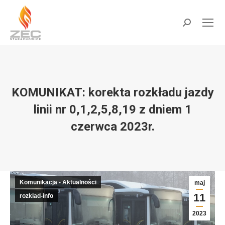
do
treści
Szukaj:
KOMUNIKAT: korekta rozkładu jazdy
linii nr 0,1,2,5,8,19 z dniem 1
czerwca 2023r.
Jesteś tutaj:
Komunikacja - Aktualności
maj
11
rozklad-info
2023