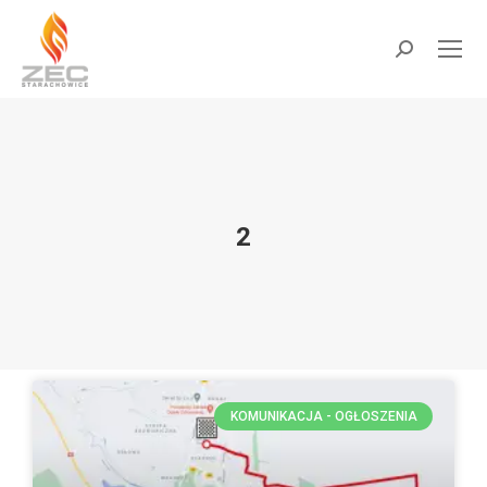
do
treści
2
Jesteś tutaj:
KOMUNIKACJA - OGŁOSZENIA