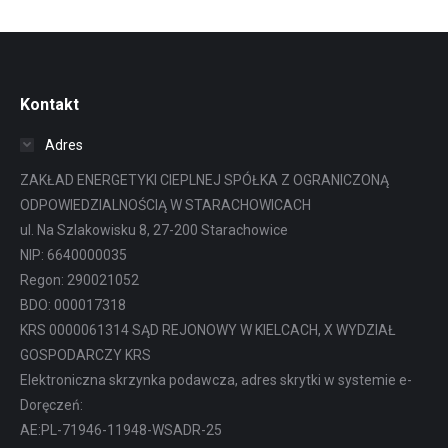
Kontakt
Adres
ZAKŁAD ENERGETYKI CIEPLNEJ SPÓŁKA Z OGRANICZONĄ
ODPOWIEDZIALNOŚCIĄ W STARACHOWICACH
ul. Na Szlakowisku 8, 27-200 Starachowice
NIP: 6640000035
Regon: 290021052
BDO: 000017318
KRS 0000061314 SĄD REJONOWY W KIELCACH, X WYDZIAŁ
GOSPODARCZY KRS
Elektroniczna skrzynka podawcza, adres skrytki w systemie e-
Doręczeń:
AE:PL-71946-11948-WSADR-25